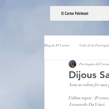
El Carme Patrimoni
Blog de El Carme
Vida de la Parròqui
Parròquia del Carm
Dijous S
Avui us volem fer una 
L’últim sopar  (Il cen
 Leonardo Da Vinci.