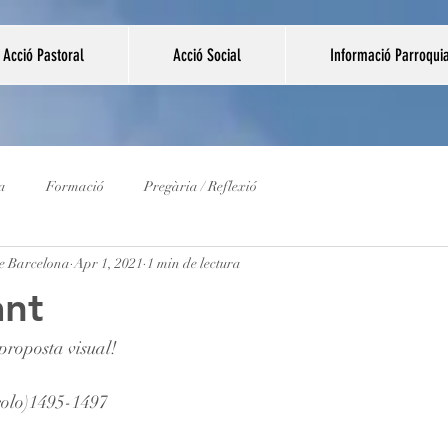
Acció Pastoral
Acció Social
Informació Parroqui
a
Formació
Pregària / Reflexió
e Barcelona
Apr 1, 2021
1 min de lectura
ant
proposta visual!
acolo)1495-1497