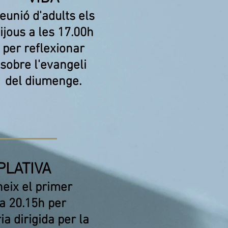
eunió d'adults els
ijous a les 17.00h
per reflexionar
sobre l'evangeli
del diumenge.
PLATIVA
eix el primer
a 20.15h per
a dirigida per la