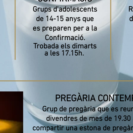
Grups d'adolescents
R
de 14-15 anys que
d
es preparen per a la
Confirmació.
Trobada els dimarts
a les 17.15h.
PREGÀRIA CONTEM
Grup de pregària que es reun
divendres de mes de 19.30 
compartir una estona de pregàri