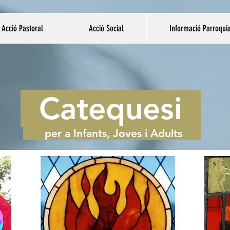
Acció Pastoral
Acció Social
Informació Parroqui
Catequesi
per a Infants, Joves i Adults