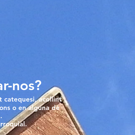
ar-nos?
t catequesi, acollint
ions o en alguna de
.
rroquial.