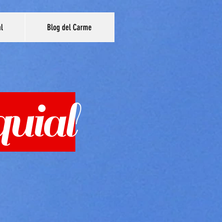
al
Blog del Carme
uial