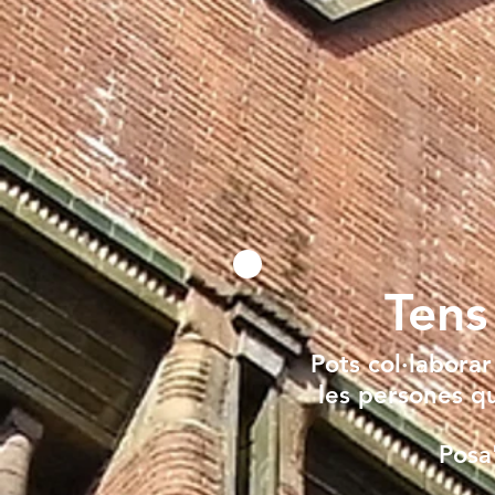
Tens
Pots col·labora
les persones qu
Posa