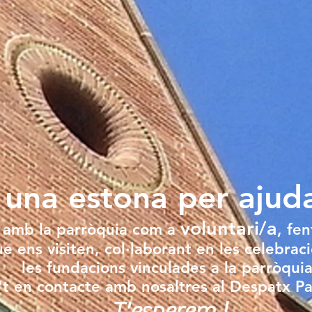
 una estona per ajud
voluntari/a
r amb la parròquia com a
, fen
e ens visiten, col·laborant en les celebrac
les fundacions vinculades a la parròquia
't en contacte amb nosaltres al Despatx Pa