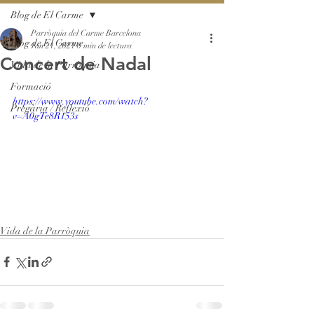
Blog de El Carme
Parròquia del Carme Barcelona
Blog de El Carme
Jan 21, 2021
0 min de lectura
Concert de Nadal
Vida de la Parròquia
Formació
https://www.youtube.com/watch?
Pregària / Reflexió
v=A0gTe8R153s
Vida de la Parròquia