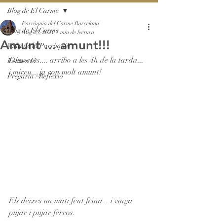
Blog de El Carme
Parròquia del Carme Barcelona
Blog de El Carme
Aug 25, 2021
1 min de lectura
Amunt ... amunt!!!
Vida de la Parròquia
Dimecres.... arribo a les 4h de la tarda... 
Formació
i mireu... ja con molt amunt!
Pregària / Reflexió
Els deixes un mati fent feina... i vinga 
pujar i pujar ferros.