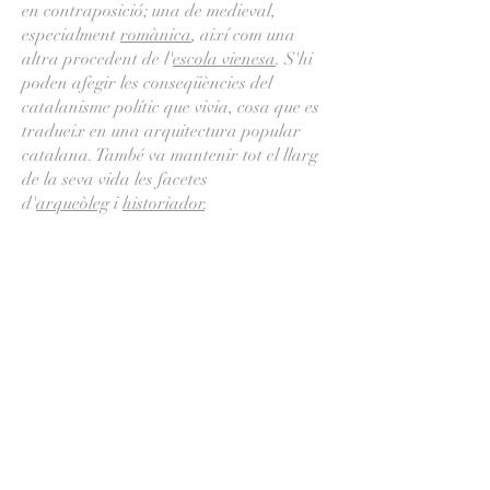
en contraposició; una de medieval,
especialment
romànica
, així com una
altra procedent de l'
escola vienesa
. S'hi
poden afegir les conseqüències del
catalanisme polític que vivia, cosa que es
tradueix en una arquitectura popular
catalana. També va mantenir tot el llarg
de la seva vida les facetes
d'
arqueòleg
i
historiador
.
Més informació a :
Wikipedia
Parròquia Mare de Déu del