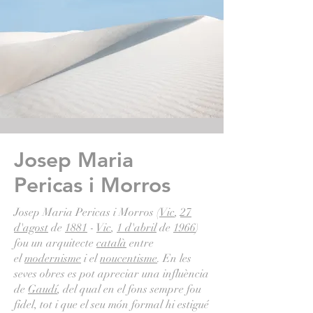
Josep Maria
Pericas i Morros
Josep Maria Pericas i Morros (
Vic
,
27
d'agost
de
1881
-
Vic
,
1 d'abril
de
1966
)
fou un arquitecte
català
entre
el
modernisme
i el
noucentisme
. En les
seves obres es pot apreciar una influència
de
Gaudí
, del qual en el fons sempre fou
fidel, tot i que el seu món formal hi estigué