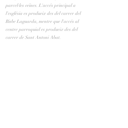
parcel·les veïnes. L'accés principal a
l'església es produeix des del carrer del
Bisbe Laguarda, mentre que l'accés al
centre parroquial es produeix des del
carrer de Sant Antoni Abat.
Més informació de W
ikipedia aquí
Parròquia Mare de Déu del