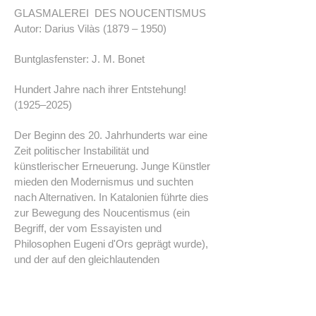
GLASMALEREI DES NOUCENTISMUS
Autor: Darius Vilàs (1879 – 1950)
Buntglasfenster: J. M. Bonet
Hundert Jahre nach ihrer Entstehung!
(1925–2025)
Der Beginn des 20. Jahrhunderts war eine
Zeit politischer Instabilität und
künstlerischer Erneuerung. Junge Künstler
mieden den Modernismus und suchten
nach Alternativen. In Katalonien führte dies
zur Bewegung des Noucentismus (ein
Begriff, der vom Essayisten und
Philosophen Eugeni d'Ors geprägt wurde),
und der auf den gleichlautenden
katalanischen Wörtern „nou“ für „neun“ und
„neu“ basiert. Diese Bewegung ist eng mit
der Autonomie Kataloniens verbunden, die