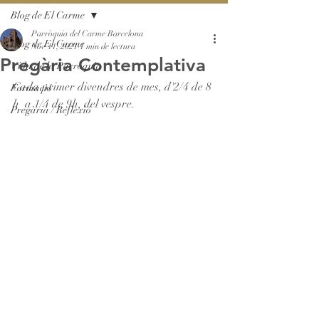
Blog de El Carme
Parròquia del Carme Barcelona
Blog de El Carme
Nov 11, 2021
1 min de lectura
Pregària Contemplativa
Vida de la Parròquia
Cada primer divendres de mes, d'2/4 de 8 
Formació
h  a 1/4 de 9h, del vespre.
Pregària / Reflexió