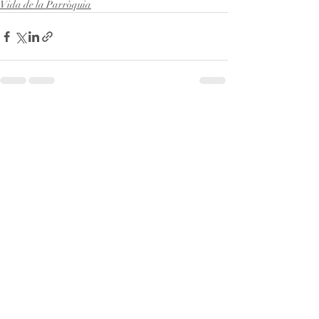
Vida de la Parròquia
Entrades recents
Mostra-ho tot