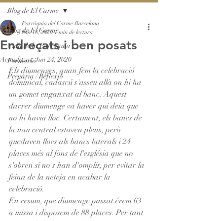
Blog de El Carme
Parròquia del Carme Barcelona
Blog de El Carme
Jun 18, 2020
1 min de lectura
Endreçats i ben posats
Vida de la Parròquia
Actualitzat:
Jun 24, 2020
Formació
Els diumenges, quan fem la celebració 
Pregària / Reflexió
dominical, cadascú s'asseu allà on hi ha 
un gomet enganxat al banc. Aquest 
darrer diumenge va haver qui deia que 
no hi havia lloc. Certament, els bancs de 
la nau central estaven plens, però 
quedaven llocs als bancs laterals i 24 
places més al fons de l'església que no 
s'obren si no s'han d'omplir, per evitar la 
feina de la neteja en acabar la 
celebració. 
En resum, que diumenge passat érem 63 
a missa i disposem de 88 places. Per tant 