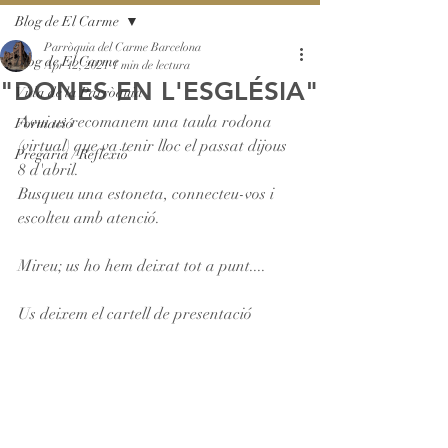
Blog de El Carme
Parròquia del Carme Barcelona
Blog de El Carme
Apr 12, 2021
1 min de lectura
"DONES EN L'ESGLÉSIA"
Vida de la Parròquia
Avui us recomanem una taula rodona 
Formació
(virtual) que va tenir lloc el passat dijous 
Pregària / Reflexió
8 d'abril.
Busqueu una estoneta, connecteu-vos i 
escolteu amb atenció.
Mireu; us ho hem deixat tot a punt....
Us deixem el cartell de presentació